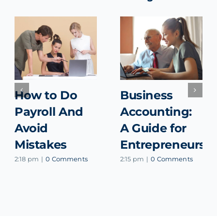
How to Do
Business
Payroll And
Accounting:
Avoid
A Guide for
Mistakes
Entrepreneurs
2:18 pm
|
0 Comments
2:15 pm
|
0 Comments