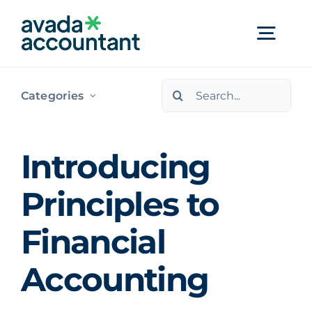
Skip
to
Togg
content
Navi
Search
Accueil
Categories
for:
Audit énergétique
Introducing
Principles to
Financer votre projet
Financial
Contact
Accounting